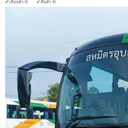
เลื่อนตั๋ว
คืนตั๋ว